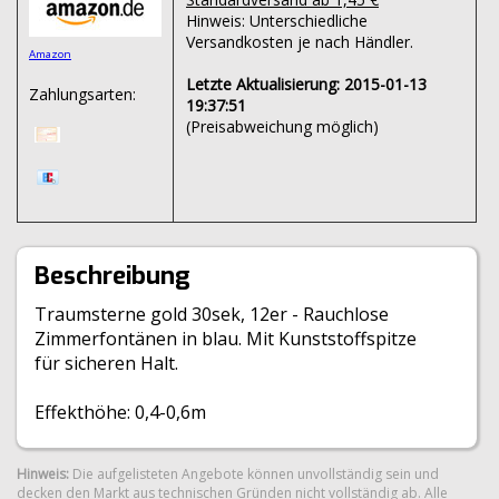
Hinweis: Unterschiedliche
Versandkosten je nach Händler.
Amazon
Letzte Aktualisierung: 2015-01-13
Zahlungsarten:
19:37:51
(Preisabweichung möglich)
Beschreibung
Traumsterne gold 30sek, 12er - Rauchlose
Zimmerfontänen in blau. Mit Kunststoffspitze
für sicheren Halt.
Effekthöhe: 0,4-0,6m
Hinweis:
Die aufgelisteten Angebote können unvollständig sein und
decken den Markt aus technischen Gründen nicht vollständig ab. Alle