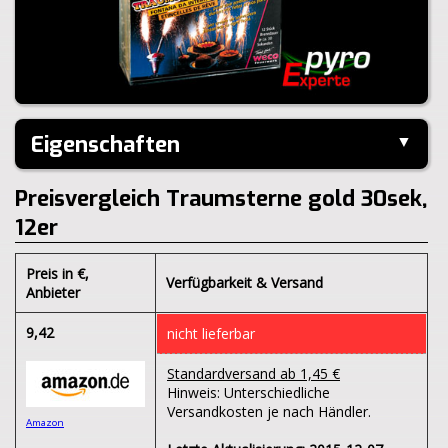
Eigenschaften
▼
Hersteller:
Weco
Preisvergleich Traumsterne gold 30sek,
Inhalt je Pack:
12 Stück
Brenndauer:
30sek
12er
Inhalt je VE:
12 Stück
Klasse:
T1
Preis in €
,
Verfügbarkeit & Versand
BAM:
BAM-PT1-0776
Anbieter
9,42
nicht lieferbar
Standardversand ab 1,45 €
Hinweis: Unterschiedliche
Versandkosten je nach Händler.
Amazon