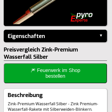
Eigenschaften
▼
Hersteller:
Zink-Feuerwerk
Preisvergleich Zink-Premium
Inhalt je Pack:
1 Stück
Wasserfall Silber
Inhalt je VE:
1 Stück
Gewicht Brutto:
75g
Gewicht Netto:
20g
🎆 Feuerwerk im Shop
Klasse:
1.4S
bestellen
BAM:
BAM-PII-2567
Beschreibung
Zink-Premium Wasserfall Silber - Zink Premium-
Wasserfall-Rakete mit Silberweiden-Blinkern.