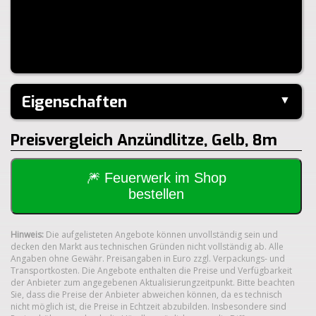
Eigenschaften
▼
Hersteller:
Zink-Feuerwerk
Preisvergleich Anzündlitze, Gelb, 8m
Klasse:
1.4S
🎆 Feuerwerk im Shop
bestellen
Hinweis:
Die aufgelisteten Angebote können unvollständig sein und
decken den Markt aus technischen Gründen nicht vollständig ab. Alle
Angaben ohne Gewähr. Preisangaben in Euro zzgl. Verpackungs- und
Transportkosten. Die Angebote enthalten die Preise und Verfügbarkeit
der Anbieter zum angegebenen Aktualisierungzeitpunkt. Bitte beachten
Sie, dass die Preise der Anbieter abweichen können, da es technisch
nicht möglich ist, die Preise in Echtzeit abzubilden. Insbesondere sind