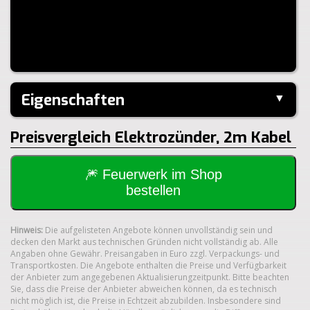
Eigenschaften
▼
Hersteller:
Pyro-Art
Preisvergleich Elektrozünder, 2m Kabel
Klasse:
1.4S
🎆 Feuerwerk im Shop
bestellen
Hinweis:
Die aufgelisteten Angebote können unvollständig sein und
decken den Markt aus technischen Gründen nicht vollständig ab. Alle
Angaben ohne Gewähr. Preisangaben in Euro zzgl. Verpackungs- und
Transportkosten. Die Angebote enthalten die Preise und Verfügbarkeit
der Anbieter zum angegebenen Aktualisierungzeitpunkt. Bitte beachten
Sie, dass die Preise der Anbieter abweichen können, da es technisch
nicht möglich ist, die Preise in Echtzeit abzubilden. Insbesondere sind