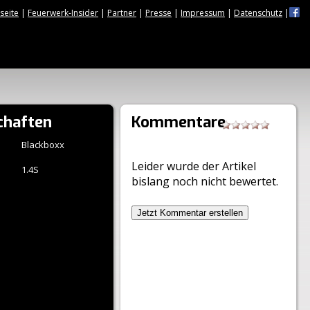
tseite
|
Feuerwerk-Insider
|
Partner
|
Presse
|
Impressum
|
Datenschutz
|
chaften
Kommentare
Blackboxx
Leider wurde der Artikel
1.4S
bislang noch nicht bewertet.
Jetzt Kommentar erstellen