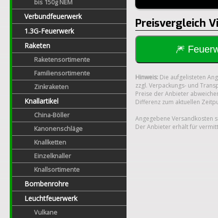
bis 150g NEM
Verbundfeuerwerk
Preisvergleich 
1.3G-Feuerwerk
Raketen
🎆 Feue
Raketensortimente
Familiensortimente
Hinweis:
Die aufgelisteten An
zzgl. Verpackungs- und Transp
Zinkraketen
Preise der Anbieter abweichen
Knallartikel
Differenz zum aktuellen Zeitp
China-Böller
Angegebene Versandkosten si
Der Anbieter erhält für vermit
Kanonenschläge
Knallketten
Einzelknaller
Knallsortimente
Bombenrohre
Leuchtfeuerwerk
Vulkane