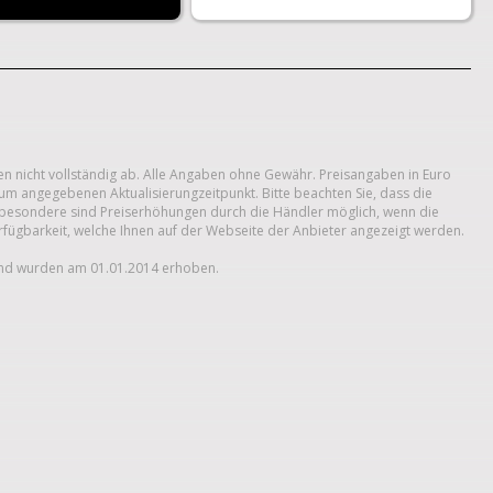
n nicht vollständig ab. Alle Angaben ohne Gewähr. Preisangaben in Euro
um angegebenen Aktualisierungzeitpunkt. Bitte beachten Sie, dass die
 Insbesondere sind Preiserhöhungen durch die Händler möglich, wenn die
erfügbarkeit, welche Ihnen auf der Webseite der Anbieter angezeigt werden.
und wurden am 01.01.2014 erhoben.