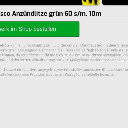
Visco Anzündlitze grün 60 s/m, 10m
rwerk im Shop bestellen
gebote können unvollständig sein und decken den Markt aus technischen Gründe
ortkosten. Die Angebote enthalten die Preise und Verfügbarkeit der Anbieter z
 können, da es technisch nicht möglich ist, die Preise in Echtzeit abzubilden.
unkt und der letzten Aktualisierung hoch ist. Maßgebend ist der Preis und die V
nd soweit nicht anders angegeben, die Inlands-Versandkosten (Deutschland) 
telte Verkäufe eine Provision oder einen Betrag für vermittelte Besucher.