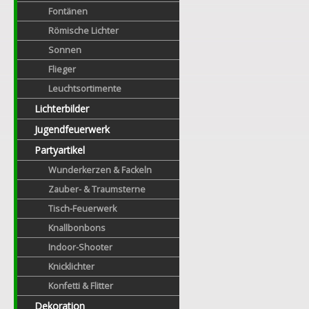
Fontänen
Römische Lichter
Sonnen
Flieger
Leuchtsortimente
Lichterbilder
Jugendfeuerwerk
Partyartikel
Wunderkerzen & Fackeln
Zauber- & Traumsterne
Tisch-Feuerwerk
Knallbonbons
Indoor-Shooter
Knicklichter
Konfetti & Flitter
Dekoration