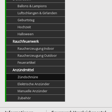
Ballons & Lampions
Luftschlangen & Girlanden
Geburtstag
Hochzeit
Halloween
Rauchfeuerwerk
Raucherzeugung Indoor
Raucherzeugung Outdoor
Feuerartikel
Anzündmittel
Zündschnüre
Elektrische Anzünder
Manuelle Anzünder
Zubehör