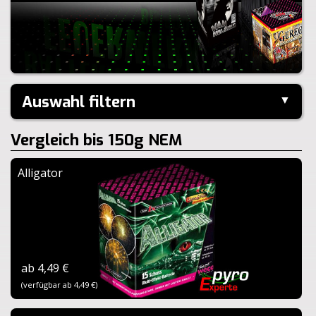
Auswahl filtern
▼
Kaliber:
Vergleich bis 150g NEM
Schuss:
Steighöhe:
Alligator
Brenndauer:
Zurücksetzen
ab 4,49 €
(verfügbar ab 4,49 €)